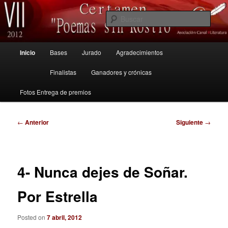
Ir
Canal Literatura
al
Busc
contenido
principal
VII Certamen "Poemas sin Rostro"
Menú
Inicio
Bases
Jurado
Agradecimientos
principal
2012
Finalistas
Ganadores y crónicas
Fotos Entrega de premios
Navegación
←
Anterior
Siguiente
→
de
entradas
4- Nunca dejes de Soñar.
Por Estrella
Posted on
7 abril, 2012