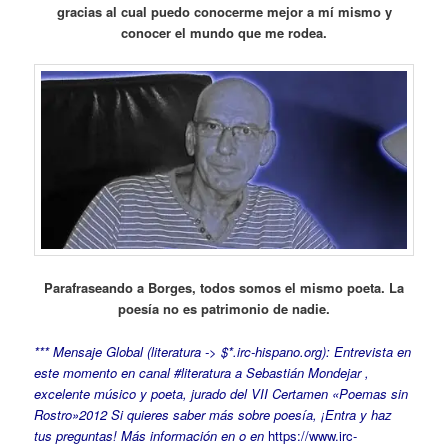
gracias al cual puedo conocerme mejor a mí mismo y
conocer el mundo que me rodea.
Parafraseando a Borges, todos somos el mismo poeta. La
poesía no es patrimonio de nadie.
*** Mensaje Global (literatura -> $*.irc-hispano.org): Entrevista en
este momento en canal #literatura a Sebastián Mondejar ,
excelente músico y poeta, jurado del VII Certamen «Poemas sin
Rostro»2012 Si quieres saber más sobre poesía, ¡Entra y haz
tus preguntas! Más información en o en
https://www.irc-