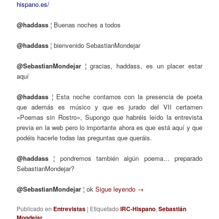
hispano.es/
@haddass
¦ Buenas noches a todos
@haddass
¦ bienvenido SebastianMondejar
@SebastianMondejar
¦ gracias, haddass, es un placer estar
aquí
@haddass
¦ Esta noche contamos con la presencia de poeta
que además es músico y que es jurado del VII certamen
«Poemas sin Rostro», Supongo que habréis leído la entrevista
previa en la web pero lo importante ahora es que está aquí y que
podéis hacerle todas las preguntas que queráis.
@haddass
¦ pondremos también algún poema… preparado
SebastianMondejar?
@SebastianMondejar
¦ ok
Sigue leyendo
→
Publicado en
Entrevistas
|
Etiquetado
IRC-Hispano
,
Sebastián
Mondejar