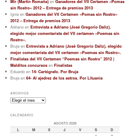
Mir (Martín Romaña)
en
Ganadores del VII Certamen «Pomas
sin Rostro» 2012 – Entrega de premios 2013
Ignia
en
Ganadores del VII Certamen «Pomas sin Rostro»
2012 – Entrega de premios 2013
Adriano
en
Entrevista a Adriano (José Gregorio Daliz),
elegido mejor comentarista del VII certamen «Poemas sin
Rostro».
Bruja
en
Entrevista a Adriano (José Gregorio Daliz), elegido
mejor comentarista del VII certamen «Poemas sin Rostro».
Finalistas del VII Certamen “Poemas sin Rostro” 2012 |
Malditos concursos
en
Finalistas
Eduardo
en
14- Cartógrafo. Por Bruja
Bruja
en
64- Al ajedrez de los astros. Por Lituania
ARCHIVOS
Archivos
CALENDARIO
AGOSTO 2026
L
M
X
J
V
S
D
1
2