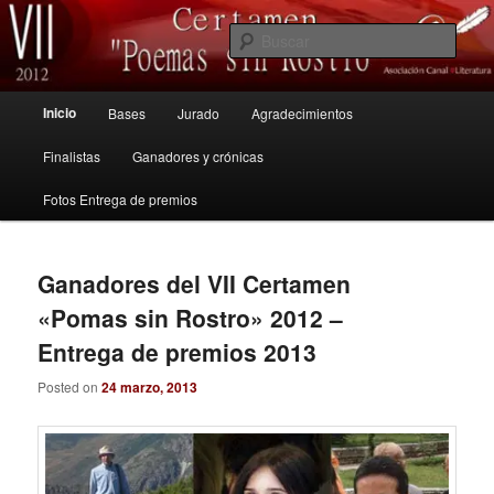
Ir
Ir
Canal Literatura
al
al
Busc
contenido
contenido
principal
secundario
VII Certamen "Poemas sin Rostro"
Menú
Inicio
Bases
Jurado
Agradecimientos
principal
2012
Finalistas
Ganadores y crónicas
Fotos Entrega de premios
Ganadores del VII Certamen
«Pomas sin Rostro» 2012 –
Entrega de premios 2013
Posted on
24 marzo, 2013