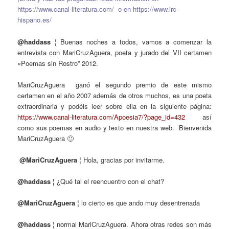
https://www.canal-literatura.com/
o en
https://www.irc-
hispano.es/
@haddass
¦ Buenas noches a todos, vamos a comenzar la
entrevista con MariCruzAguera, poeta y jurado del VII certamen
«Poemas sin Rostro” 2012.
MariCruzAguera ganó el segundo premio de este mismo
certamen en el año 2007 además de otros muchos, es una poeta
extraordinaria y podéis leer sobre ella en la siguiente página:
https://www.canal-literatura.com/Apoesia7/?page_id=432
así
como sus poemas en audio y texto en nuestra web. Bienvenida
MariCruzAguera 🙂
@MariCruzAguera ¦
Hola, gracias por invitarme.
@haddass ¦
¿Qué tal el reencuentro con el chat?
@MariCruzAguera ¦
lo cierto es que ando muy desentrenada
@haddass
¦ normal MariCruzAguera. Ahora otras redes son más