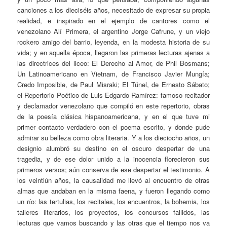
canciones a los dieciséis años, necesitado de expresar su propia
realidad, e inspirado en el ejemplo de cantores como el
venezolano Alí Primera, el argentino Jorge Cafrune, y un viejo
rockero amigo del barrio, leyenda, en la modesta historia de su
vida; y en aquella época, llegaron las primeras lecturas ajenas a
las directrices del liceo: El Derecho al Amor, de Phil Bosmans;
Un Latinoamericano en Vietnam, de Francisco Javier Mungía;
Credo Imposible, de Paul Misraki; El Túnel, de Ernesto Sábato;
el Repertorio Poético de Luis Edgardo Ramírez: famoso recitador
y declamador venezolano que compiló en este repertorio, obras
de la poesía clásica hispanoamericana, y en el que tuve mi
primer contacto verdadero con el poema escrito, y donde pude
admirar su belleza como obra literaria. Y a los dieciocho años, un
designio alumbró su destino en el oscuro despertar de una
tragedia, y de ese dolor unido a la inocencia florecieron sus
primeros versos; aún conserva de ese despertar el testimonio. A
los veintiún años, la causalidad me llevó al encuentro de otras
almas que andaban en la misma faena, y fueron llegando como
un río: las tertulias, los recitales, los encuentros, la bohemia, los
talleres literarios, los proyectos, los concursos fallidos, las
lecturas que vamos buscando y las otras que el tiempo nos va