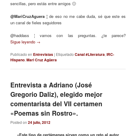
sencillas, pero estás entre amigos 🙂
@MariCruzAguera ¦
de eso no me cabe duda, sé que este es
un canal de fieles seguidores
@haddass ¦ vamos con las preguntas. ¿te parece?
Sigue leyendo
→
Publicado en
Entrevistas
|
Etiquetado
Canal #Literatura
,
IRC-
Hispano
,
Mari Cruz Agüera
Entrevista a Adriano (José
Gregorio Daliz), elegido mejor
comentarista del VII certamen
«Poemas sin Rostro».
Posted on
24 julio, 2012
«Este tipo de certámenes sirven como un reto al autor