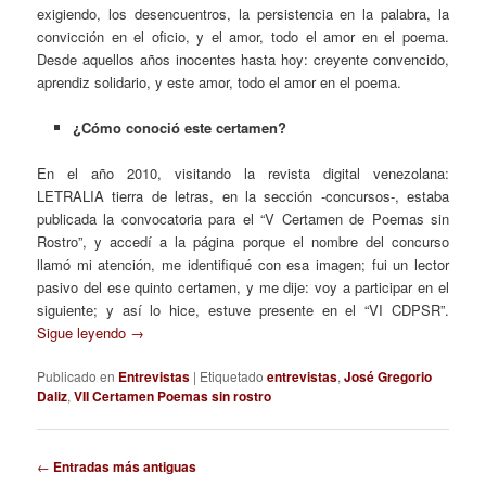
exigiendo, los desencuentros, la persistencia en la palabra, la
convicción en el oficio, y el amor, todo el amor en el poema.
Desde aquellos años inocentes hasta hoy: creyente convencido,
aprendiz solidario, y este amor, todo el amor en el poema.
¿Cómo conoció este certamen?
En el año 2010, visitando la revista digital venezolana:
LETRALIA tierra de letras, en la sección -concursos-, estaba
publicada la convocatoria para el “V Certamen de Poemas sin
Rostro”, y accedí a la página porque el nombre del concurso
llamó mi atención, me identifiqué con esa imagen; fui un lector
pasivo del ese quinto certamen, y me dije: voy a participar en el
siguiente; y así lo hice, estuve presente en el “VI CDPSR”.
Sigue leyendo
→
Publicado en
Entrevistas
|
Etiquetado
entrevistas
,
José Gregorio
Daliz
,
VII Certamen Poemas sin rostro
Navegación
←
Entradas más antiguas