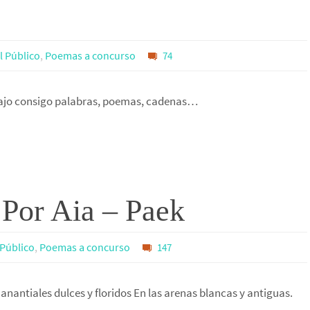
el Público
,
Poemas a concurso
74
trajo consigo palabras, poemas, cadenas…
 Por Aia – Paek
l Público
,
Poemas a concurso
147
anantiales dulces y floridos En las arenas blancas y antiguas.