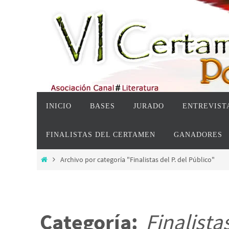
Ir
al
contenido
Ir
INICIO
BASES
JURADO
ENTREVISTA
al
contenido
FINALISTAS DEL CERTAMEN
GANADORES
Inicio
Archivo por categoría "Finalistas del P. del Público"
Categoría:
Finalista