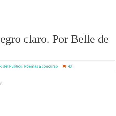
egro claro. Por Belle de
P. del Público
,
Poemas a concurso
43
ón.