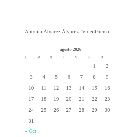
Antonia Álvarez Álvarez- VideoPoema
agosto 2026
L
M
X
J
V
S
D
1
2
3
4
5
6
7
8
9
10
11
12
13
14
15
16
17
18
19
20
21
22
23
24
25
26
27
28
29
30
31
« Oct