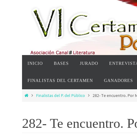
Ir
al
contenido
Ir
INICIO
BASES
JURADO
ENTREVISTA
al
contenido
FINALISTAS DEL CERTAMEN
GANADORES
Inicio
Finalistas del P. del Público
282- Te encuentro. Por 
282- Te encuentro. 