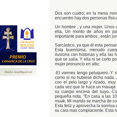
Dos son cuatro; en la mesa nor
encuentro hay dos personas físicas
Un hombre , y una mujer. Unos cu
ella. Un monto de años en p
importante para ambos , están j
Sarcástico, ya que él esta pensa
Esta buenísima, menudo cuer
ilusiona con historias y ella las 
que se salía. Y ella ni se corto 
mujer pronuncio en alto;
-El viernes tengo peluquero.-Y s
Diseño JoseMiguel.net
como si no hubiese dicho nada. 
con el pelo largo y rizado, muy
cada vez que le hace un masaje 
su cuerpo encima del suyo. Cua
pequeña nota. “En casa a las 10·
muak. Mi marido se marcha de con
Esta feliz y aprovecha la sonrisa
su cara mas complaciente. Esta no