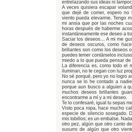
entrelazando sus ideas ni tampoc
A veces quisiera escapar volan
que dejé de comer, espero no 
viento pueda elevarme. Tengo mu
mi ansia que por las noches cua
horas después de haberme acosta
instantáneamente ese deseo a tr
Saciar los deseos… A mi me gust
de deseos oscuros, como hace
brillantes son como los deseos o
puedes temer contárselos incluso
miedo a lo que pueda pensar de 
La diferencia es, como todo el
iluminan, no te cegan con luz prop
No sé porqué, pero yo no logro a
nunca se lo he contado a nadie
porque aun busco a alguien a qu
muchos deseos brillantes guar
encontrarme a mí y a mi deseo.
Te lo confesaré, igual tu sepas 
Visto poca ropa, hace mucho cal
especie de silencio sosegado. 
mis tobillos; es un embalse. Nada
otro pez, algún que otro canto de
susurro de algún que otro vie