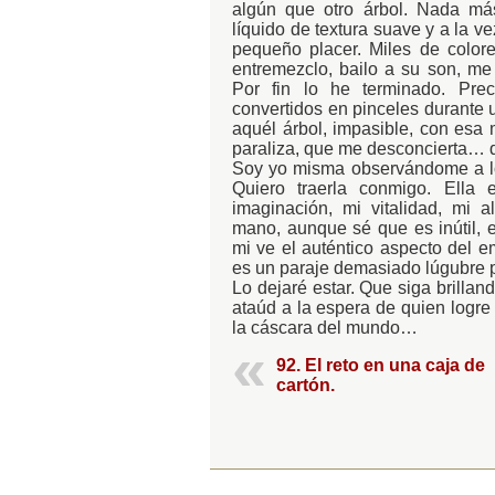
algún que otro árbol. Nada má
líquido de textura suave y a la v
pequeño placer. Miles de colore
entremezclo, bailo a su son, me 
Por fin lo he terminado. Pre
convertidos en pinceles durante u
aquél árbol, impasible, con esa
paraliza, que me desconcierta…
Soy yo misma observándome a lo l
Quiero traerla conmigo. Ella 
imaginación, mi vitalidad, mi 
mano, aunque sé que es inútil, e
mi ve el auténtico aspecto del em
es un paraje demasiado lúgubre pa
Lo dejaré estar. Que siga brilla
ataúd a la espera de quien logre
la cáscara del mundo…
92. El reto en una caja de
cartón.