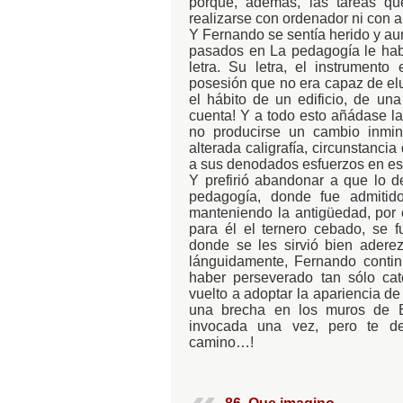
porque, además, las tareas 
realizarse con ordenador ni con 
Y Fernando se sentía herido y au
pasados en La pedagogía le habí
letra. Su letra, el instrument
posesión que no era capaz de elu
el hábito de un edificio, de una
cuenta! Y a todo esto añádase la
no producirse un cambio inmin
alterada caligrafía, circunstanci
a sus denodados esfuerzos en es
Y prefirió abandonar a que lo de
pedagogía, donde fue admitid
manteniendo la antigüedad, por c
para él el ternero cebado, se f
donde se les sirvió bien adere
lánguidamente, Fernando contin
haber perseverado tan sólo cat
vuelto a adoptar la apariencia de
una brecha en los muros de El 
invocada una vez, pero te de
camino…!