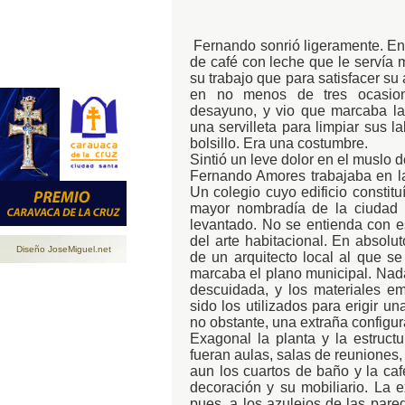
Fernando sonrió ligeramente. En 
de café con leche que le servía
su trabajo que para satisfacer su 
en no menos de tres ocasion
desayuno, y vio que marcaba las
una servilleta para limpiar sus l
bolsillo. Era una costumbre.
Sintió un leve dolor en el muslo 
Fernando Amores trabajaba en la
Un colegio cuyo edificio constitu
mayor nombradía de la ciudad a
levantado. No se entienda con e
del arte habitacional. En absolu
Diseño JoseMiguel.net
de un arquitecto local al que se 
marcaba el plano municipal. Nada 
descuidada, y los materiales 
sido los utilizados para erigir u
no obstante, una extraña configur
Exagonal la planta y la estructu
fueran aulas, salas de reuniones,
aun los cuartos de baño y la caf
decoración y su mobiliario. La 
pues, a los azulejos de las pared