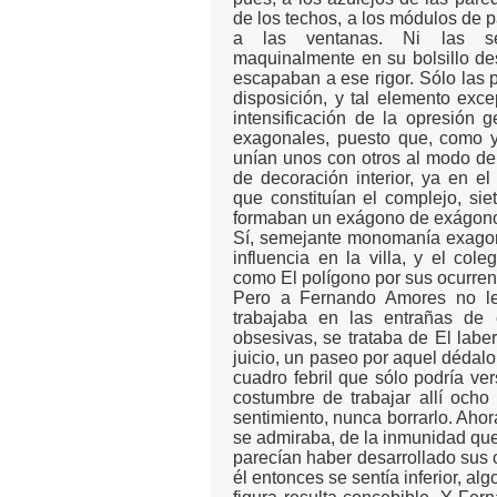
de los techos, a los módulos de p
a las ventanas. Ni las ser
maquinalmente en su bolsillo d
escapaban a ese rigor. Sólo las 
disposición, y tal elemento exc
intensificación de la opresión g
exagonales, puesto que, como 
unían unos con otros al modo de 
de decoración interior, ya en el
que constituían el complejo, siet
formaban un exágono de exágono
Sí, semejante monomanía exagona
influencia en la villa, y el co
como El polígono por sus ocurren
Pero a Fernando Amores no le
trabajaba en las entrañas de
obsesivas, se trataba de El laber
juicio, un paseo por aquel dédalo
cuadro febril que sólo podría ve
costumbre de trabajar allí ocho 
sentimiento, nunca borrarlo. Ahor
se admiraba, de la inmunidad que 
parecían haber desarrollado sus 
él entonces se sentía inferior, alg