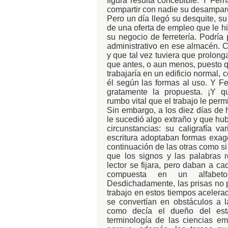
figura resulta concebible. Y Fern
compartir con nadie su desampar
Pero un día llegó su desquite, s
de una oferta de empleo que le h
su negocio de ferretería. Podría 
administrativo en ese almacén. C
y que tal vez tuviera que prolong
que antes, o aun menos, puesto q
trabajaría en un edificio normal, 
él según las formas al uso. Y Fe
gratamente la propuesta. ¡Y q
rumbo vital que el trabajo le perm
Sin embargo, a los diez días de
le sucedió algo extraño y que hub
circunstancias: su caligrafía v
escritura adoptaban formas exago
continuación de las otras como si
que los signos y las palabras 
lector se fijara, pero daban a ca
compuesta en un alfabeto
Desdichadamente, las prisas no 
trabajo en estos tiempos acelera
se convertían en obstáculos a la
como decía el dueño del est
terminología de las ciencias em