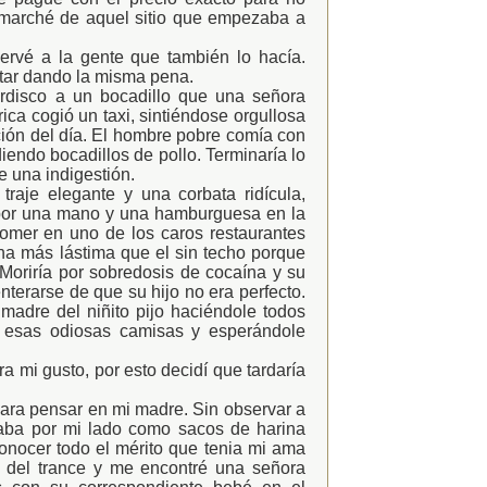
 marché de aquel sitio que empezaba a
ervé a la gente que también lo hacía.
tar dando la misma pena.
rdisco a un bocadillo que una señora
ca cogió un taxi, sintiéndose orgullosa
ión del día. El hombre pobre comía con
endo bocadillos de pollo. Terminaría lo
e una indigestión.
traje elegante y una corbata ridícula,
 por una mano y una hamburguesa en la
comer en uno de los caros restaurantes
ha más lástima que el sin techo porque
oriría por sobredosis de cocaína y su
nterarse de que su hijo no era perfecto.
madre del niñito pijo haciéndole todos
e esas odiosas camisas y esperándole
 mi gusto, por esto decidí que tardaría
ara pensar en mi madre. Sin observar a
saba por mi lado como sacos de harina
nocer todo el mérito que tenia mi ama
í del trance y me encontré una señora