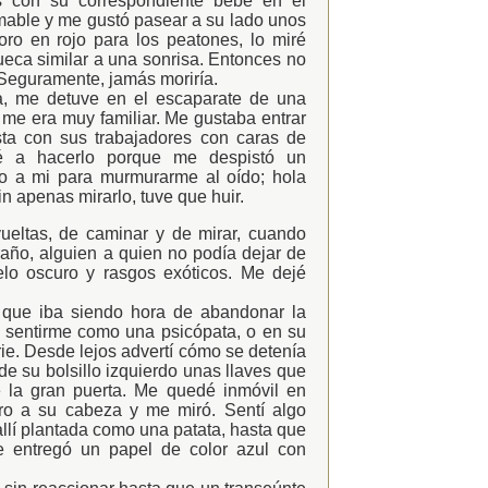
is con su correspondiente bebé en el
amable y me gustó pasear a su lado unos
ro en rojo para los peatones, lo miré
ueca similar a una sonrisa. Entonces no
 Seguramente, jamás moriría.
a, me detuve en el escaparate de una
me era muy familiar. Me gustaba entrar
ta con sus trabajadores con caras de
ué a hacerlo porque me despistó un
o a mi para murmurarme al oído; hola
n apenas mirarlo, tuve que huir.
eltas, de caminar y de mirar, cuando
año, alguien a quien no podía dejar de
elo oscuro y rasgos exóticos. Me dejé
 que iba siendo hora de abandonar la
sentirme como una psicópata, o en su
ie. Desde lejos advertí cómo se detenía
de su bolsillo izquierdo unas llaves que
e la gran puerta. Me quedé inmóvil en
iro a su cabeza y me miró. Sentí algo
llí plantada como una patata, hasta que
e entregó un papel de color azul con