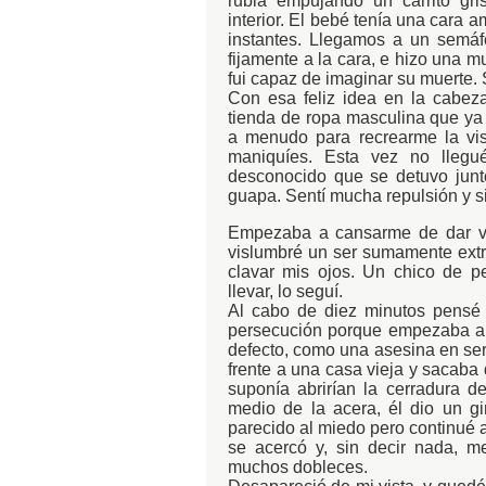
rubia empujando un carrito gr
interior. El bebé tenía una cara 
instantes. Llegamos a un semáfo
fijamente a la cara, e hizo una m
fui capaz de imaginar su muerte.
Con esa feliz idea en la cabez
tienda de ropa masculina que ya 
a menudo para recrearme la vis
maniquíes. Esta vez no lleg
desconocido que se detuvo junt
guapa. Sentí mucha repulsión y si
Empezaba a cansarme de dar vu
vislumbré un ser sumamente extr
clavar mis ojos. Un chico de p
llevar, lo seguí.
Al cabo de diez minutos pensé
persecución porque empezaba a 
defecto, como una asesina en ser
frente a una casa vieja y sacaba 
suponía abrirían la cerradura d
medio de la acera, él dio un g
parecido al miedo pero continué a
se acercó y, sin decir nada, m
muchos dobleces.