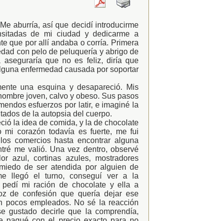
e aburría, así que decidí introducirme
nsitadas de mi ciudad y dedicarme a
e que por allí andaba o corría.
Primera
dad con pelo de peluquería y abrigo de
 aseguraría que no es feliz, diría que
lguna enfermedad causada por soportar
mente una esquina y desapareció. Mis
hombre joven, calvo y obeso. Sus pasos
mendos esfuerzos por latir, e imaginé la
ultados de la autopsia del cuerpo.
ó la idea de comida, y la de chocolate
 mi corazón todavía es fuerte, me fui
 los comercios hasta encontrar alguna
ntré me valió. Una vez dentro, observé
or azul, cortinas azules, mostradores
iedo de ser atendida por alguien de
e llegó el turno, conseguí ver a la
 pedí mi ración de chocolate y ella a
oz de confesión que quería dejar ese
an pocos empleados. No sé la reacción
e gustado decirle que la comprendía,
Le pagué con el precio exacto para no