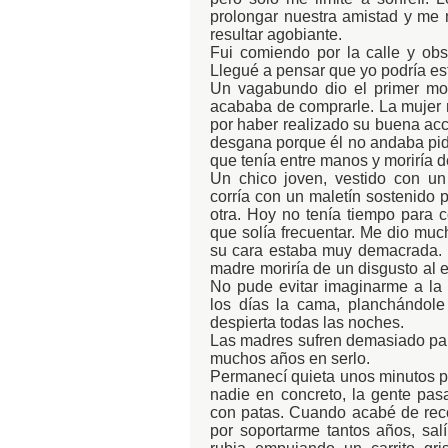
prolongar nuestra amistad y me
resultar agobiante.
Fui comiendo por la calle y obs
Llegué a pensar que yo podría es
Un vagabundo dio el primer mo
acababa de comprarle. La mujer ri
por haber realizado su buena acc
desgana porque él no andaba pidi
que tenía entre manos y moriría d
Un chico joven, vestido con un 
corría con un maletín sostenido
otra. Hoy no tenía tiempo para 
que solía frecuentar. Me dio muc
su cara estaba muy demacrada. M
madre moriría de un disgusto al e
No pude evitar imaginarme a la 
los días la cama, planchándol
despierta todas las noches.
Las madres sufren demasiado para
muchos años en serlo.
Permanecí quieta unos minutos p
nadie en concreto, la gente pa
con patas. Cuando acabé de reco
por soportarme tantos años, sal