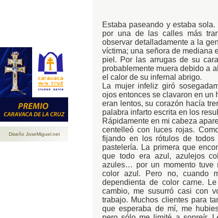
Estaba paseando y estaba sola. M
por una de las calles más tra
observar detalladamente a la gent
víctima; una señora de mediana e
piel. Por las arrugas de su cara
probablemente muera debido a a
el calor de su infernal abrigo.
La mujer infeliz giró sosegada
ojos entonces se clavaron en un 
eran lentos, su corazón hacía tre
palabra infarto escrita en los res
Rápidamente en mi cabeza apareci
centelleó con luces rojas. Como
Diseño JoseMiguel.net
fijando en los rótulos de todos
pastelería. La primera que enco
que todo era azul, azulejos col
azules… por un momento tuve m
color azul. Pero no, cuando m
dependienta de color carne. Le
cambio, me susurró casi con v
trabajo. Muchos clientes para t
que esperaba de mí, me hubies
pero sólo me limité a sonreír. 