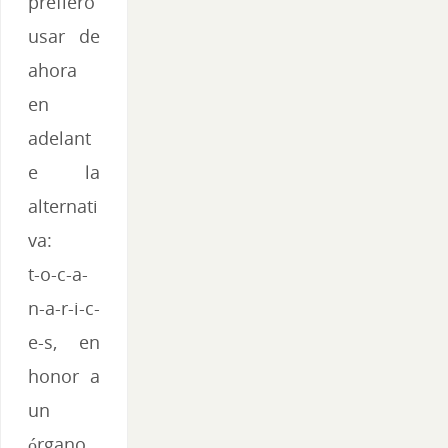
prefiero
usar de
ahora
en
adelant
e la
alternati
va:
t-o-c-a-
n-a-r-i-c-
e-s, en
honor a
un
órgano