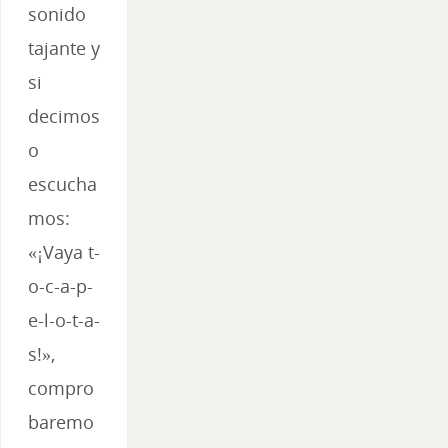
sonido
tajante y
si
decimos
o
escucha
mos:
«¡Vaya t-
o-c-a-p-
e-l-o-t-a-
s!»,
compro
baremo