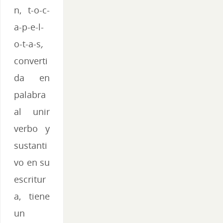
n, t-o-c-
a-p-e-l-
o-t-a-s
,
converti
da en
palabra
al unir
verbo y
sustanti
vo en su
escritur
a, tiene
un