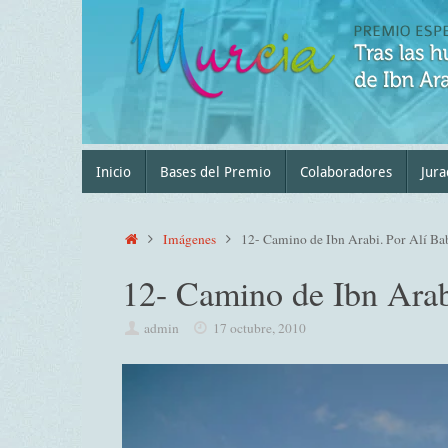
Saltar
al
contenido
Saltar
Inicio
Bases del Premio
Colaboradores
Jura
al
contenido
Inicio
Imágenes
12- Camino de Ibn Arabi. Por Alí Ba
12- Camino de Ibn Arab
admin
17 octubre, 2010