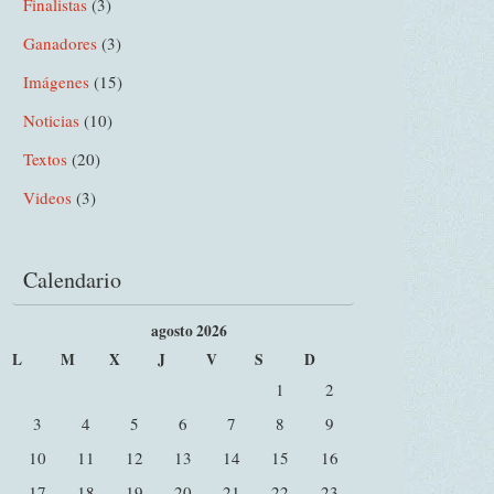
Finalistas
(3)
Ganadores
(3)
Imágenes
(15)
Noticias
(10)
Textos
(20)
Videos
(3)
Calendario
agosto 2026
L
M
X
J
V
S
D
1
2
3
4
5
6
7
8
9
10
11
12
13
14
15
16
17
18
19
20
21
22
23