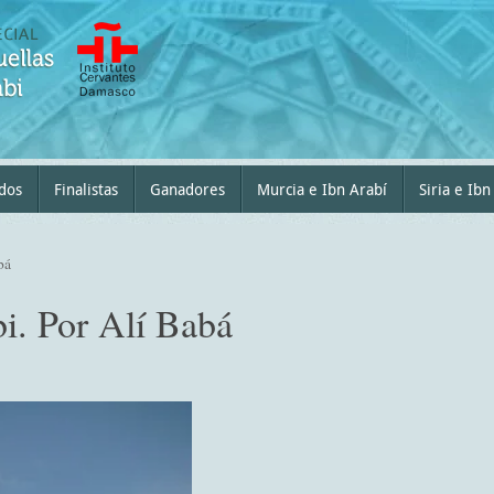
dos
Finalistas
Ganadores
Murcia e Ibn Arabí
Siria e Ibn
bá
i. Por Alí Babá