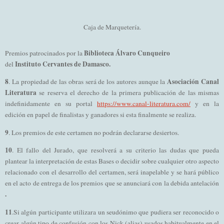
Caja de Marquetería.
Biblioteca Álvaro Cunqueiro
Premios patrocinados por la
Instituto Cervantes de Damasco.
del
8
Asociación Canal
. La propiedad de las obras será de los autores aunque la
Literatura
se reserva el derecho de la primera publicación de las mismas
indefinidamente en su portal
https://www.canal-literatura.com/
y en la
edición en papel de finalistas y ganadores si esta finalmente se realiza.
9
. Los premios de este certamen no podrán declararse desiertos.
10
. El fallo del Jurado, que resolverá a su criterio las dudas que pueda
plantear la interpretación de estas Bases o decidir sobre cualquier otro aspecto
relacionado con el desarrollo del certamen, será inapelable y se hará público
en el acto de entrega de los premios que se anunciará con la debida antelación
.
11
.Si algún participante utilizara un seudónimo que pudiera ser reconocido o
crear algún tipo de confusión con los Nick (alias) usados habitualmente en el