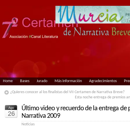
Home
Bases
Jurado
Más información
Agradecimientos
Pre
¿Quieres conocer al los finalistas del VII Certamen de Narrativa Breve?
Esta noche entrega de premios anu
Último video y recuerdo de la entrega de
Ago
26
Narrativa 2009
Noticias