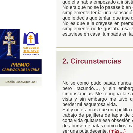
que ella había empezado a insisti
No era que no se lo pasase bien 
simplemente tenía una sensació
que le decía que tenían que irse de
No es que ella creyese en premon
simplemente no le gustaba esa 
estuviese en casa, tumbada en la
2. Circunstancias
Diseño JoseMiguel.net
No se como pudo pasar, nunca fu
pero iracundo…, y sin embarg
circunstancias. Me repugna la san
vista y sin embargo me tuvo 
perder mi asquerosa vida.
Sally no era mas que una putilla 
trabajo de pajillera de tapia d
corta vida quitarse esa obsesión 
de abrirse de patas como dios ma
ser una puta decente.
(más…)