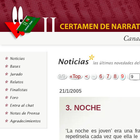
9/9
«Top
<
~
6
7
8
9
21/1/2005
3. NOCHE
‘La noche es joven’ era una fr
repetírsela cada vez que ella le