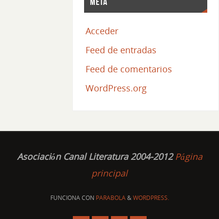
Meta
Acceder
Feed de entradas
Feed de comentarios
WordPress.org
Asociación Canal Literatura 2004-2012
Página
principal
FUNCIONA CON
PARABOLA
&
WORDPRESS.