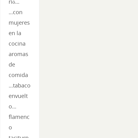
rió…
…con
mujeres
en la
cocina
aromas
de
comida
…tabaco
envuelt
o…
flamenc
o
taciturn