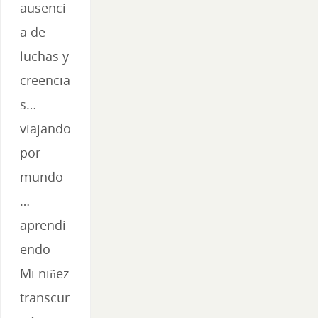
ausenci
a de
luchas y
creencia
s…
viajando
por
mundo
…
aprendi
endo
Mi niñez
transcur