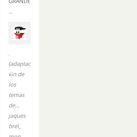
GRANDE
…
.
(adaptac
ión de
los
temas
de…
jaques
brel_
mon