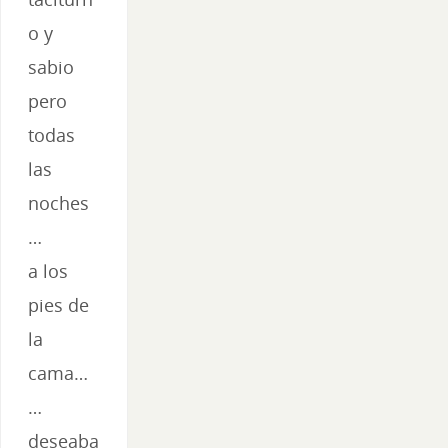
o y
sabio
pero
todas
las
noches
…
a los
pies de
la
cama…
…
deseaba