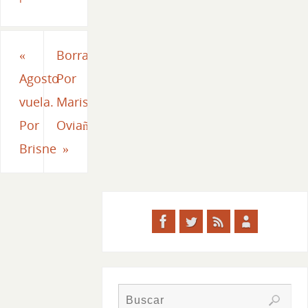
«
Borrador.
Agosto
Por
vuela.
Marisol
Por
Oviaño
Brisne
»