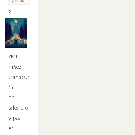
y fotos.
?
?Mi
niñez
transcur
rió…
en
silencio
y paz
en