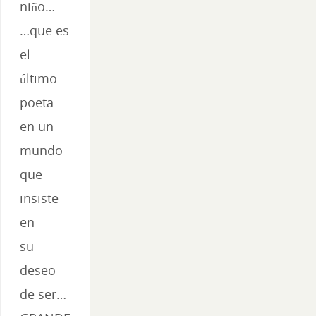
niño…
…que es
el
último
poeta
en un
mundo
que
insiste
en
su
deseo
de ser…