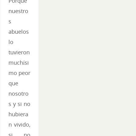
Porque
nuestro
s
abuelos
lo
tuvieron
muchísi
mo peor
que
nosotro
s y si no
hubiera
n vivido,
si no