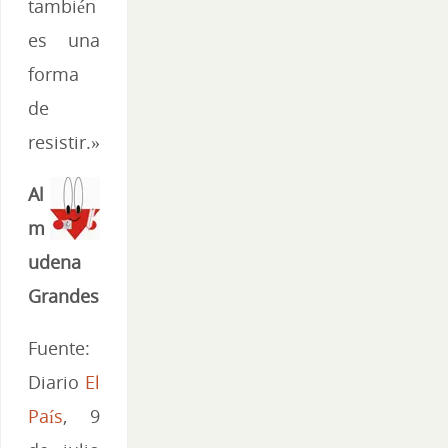
también
es una
forma
de
resistir.»
Al
m
udena
Grandes
Fuente:
Diario
El
País
, 9