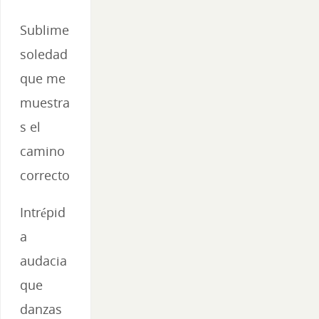
Sublime
soledad
que me
muestra
s el
camino
correcto
Intrépid
a
audacia
que
danzas