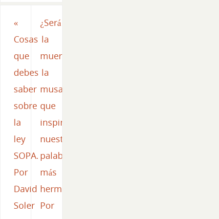
«
¿Será
Cosas
la
que
muerte
debes
la
saber
musa
sobre
que
la
inspira
ley
nuestras
SOPA.
palabras
Por
más
David
hermosas?
Soler
Por