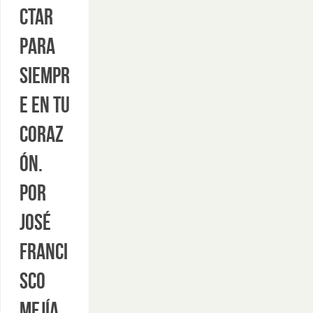
ctar
para
siempr
e en tu
coraz
ón.
Por
José
Franci
sco
Mejía