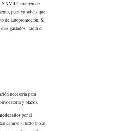
n el XXVII Certamen de
ento, pues ya sabéis que
ito de autopromoción: Si
 días gastados” (aquí el
ación necesaria para
convocatoria y plazos.
 moderados
por el
n ceñirse al texto (no al