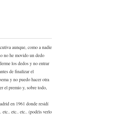
secutiva aunque, como a nadie
ólo no he movido un dedo
derme los dedos y no entrar
tes de finalizar el
poema y no puedo hacer otra
r el premio y, sobre todo,
adrid en 1961 donde residí
tc.. etc.. etc.. (podéis verlo