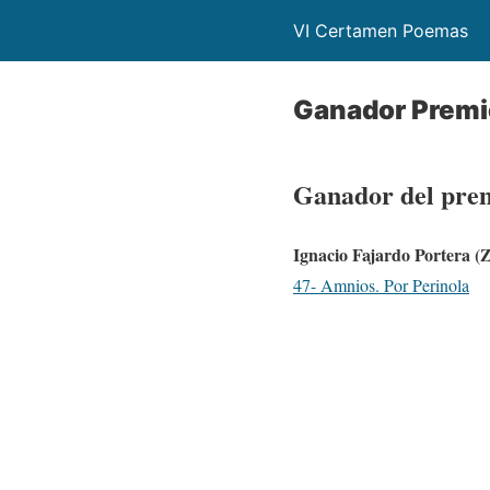
VI Certamen Poemas
Ganador Premio
Ganador del prem
Ignacio Fajardo Portera (
47- Amnios. Por Perinola