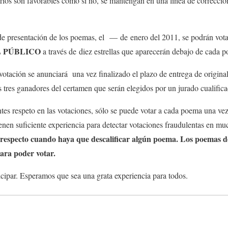
tarios son favorables como si no, se mantengan en una línea de correcci
de presentación de los poemas, el — de enero del 2011, se podrán vota
 PÚBLICO
a través de diez estrellas que aparecerán debajo de cada 
otación se anunciará una vez finalizado el plazo de entrega de original
s tres ganadores del certamen que serán elegidos por un jurado cualific
es respeto en las votaciones, sólo se puede votar a cada poema una vez
ienen suficiente experiencia para detectar votaciones fraudulentas en m
e respecto cuando haya que descalificar algún poema. Los poemas d
 para poder votar.
ticipar. Esperamos que sea una grata experiencia para todos.