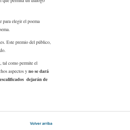
ón que permita un diálogo
r para elegir el poema
poema.
es. Este premio del público,
ado.
, tal como permite el
no se dará
uchos aspectos y
escalificados dejarán de
Volver arriba