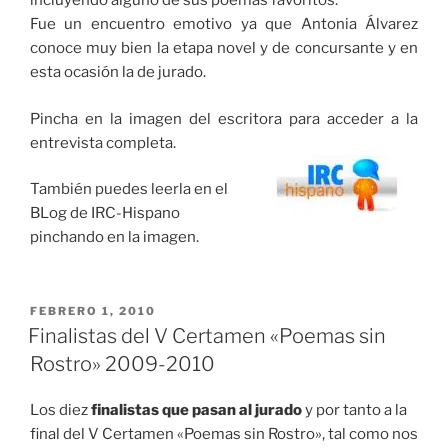
incluyendo alguno de sus poemas favoritos.
Fue un encuentro emotivo ya que Antonia Álvarez
conoce muy bien la etapa novel y de concursante y en
esta ocasión la de jurado.
Pincha en la imagen del escritora para acceder a la
entrevista completa.
También puedes leerla en el
BLog de IRC-Hispano
pinchando en la imagen.
PUBLICADO
FEBRERO 1, 2010
EL
Finalistas del V Certamen «Poemas sin
Rostro» 2009-2010
Los diez
finalistas que pasan al jurado
y por tanto a la
final del V Certamen «Poemas sin Rostro», tal como nos