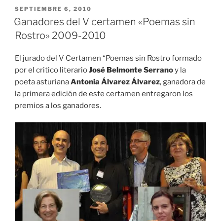
PUBLICADO
SEPTIEMBRE 6, 2010
EL
Ganadores del V certamen «Poemas sin
Rostro» 2009-2010
El jurado del V Certamen “Poemas sin Rostro formado
por el critico literario
José Belmonte Serrano
y la
poeta asturiana
Antonia Álvarez Álvarez
, ganadora de
la primera edición de este certamen entregaron los
premios a los ganadores.