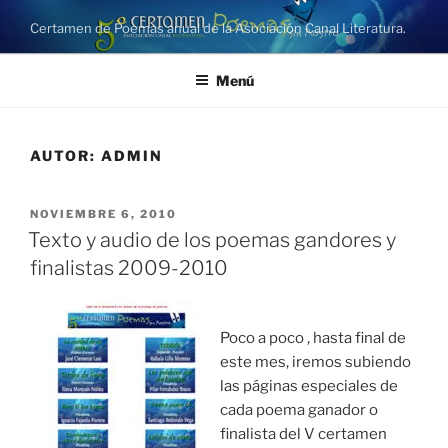
Saltar
Certamen de Poemas anual de la Asociación Canal Literatura.
al
contenido
Menú
AUTOR:
ADMIN
PUBLICADO
NOVIEMBRE 6, 2010
EL
Texto y audio de los poemas gandores y
finalistas 2009-2010
Poco a poco , hasta final de
este mes, iremos subiendo
las páginas especiales de
cada poema ganador o
finalista del V certamen