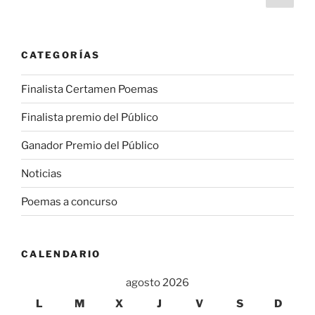
pági
de
entradas
CATEGORÍAS
Finalista Certamen Poemas
Finalista premio del Público
Ganador Premio del Público
Noticias
Poemas a concurso
CALENDARIO
agosto 2026
L
M
X
J
V
S
D