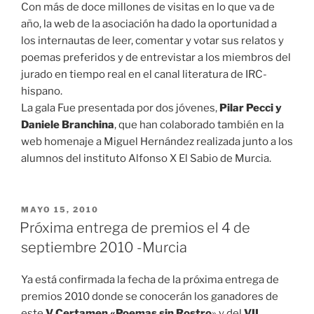
Con más de doce millones de visitas en lo que va de
año, la web de la asociación ha dado la oportunidad a
los internautas de leer, comentar y votar sus relatos y
poemas preferidos y de entrevistar a los miembros del
jurado en tiempo real en el canal literatura de IRC-
hispano.
La gala Fue presentada por dos jóvenes,
Pilar Pecci y
Daniele Branchina
, que han colaborado también en la
web homenaje a Miguel Hernández realizada junto a los
alumnos del instituto Alfonso X El Sabio de Murcia.
PUBLICADO
MAYO 15, 2010
EL
Próxima entrega de premios el 4 de
septiembre 2010 -Murcia
Ya está confirmada la fecha de la próxima entrega de
premios 2010 donde se conocerán los ganadores de
este
V Certamen «Poemas sin Rostro
» y del
VII