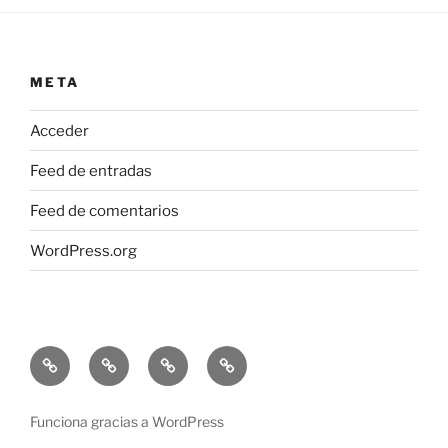
META
Acceder
Feed de entradas
Feed de comentarios
WordPress.org
Poemas
Noticias
Finalista
Finalista
a
Certamen
premio
concurso
Poemas
del
Funciona gracias a WordPress
Público