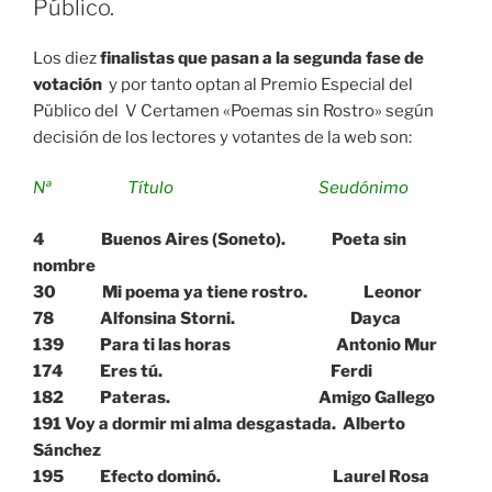
Público.
Los diez
finalistas que pasan a la segunda fase de
votación
y por tanto optan al Premio Especial del
Püblico del V Certamen «Poemas sin Rostro» según
decisión de los lectores y votantes de la web son:
Nª Título Seudónimo
4 Buenos Aires (Soneto). Poeta sin
nombre
30 Mi poema ya tiene rostro. Leonor
78 Alfonsina Storni. Dayca
139 Para ti las horas Antonio Mur
174 Eres tú. Ferdi
182 Pateras. Amigo Gallego
191 Voy a dormir mi alma desgastada. Alberto
Sánchez
195 Efecto dominó. Laurel Rosa