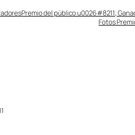
radores
Premio del público u0026#8211; Gana
Fotos Premi
11