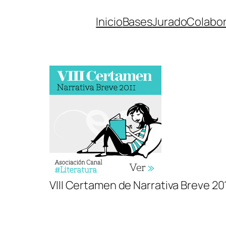
Saltar
Inicio
Bases
Jurado
Colabo
al
contenido
VIII Certamen de Narrativa Breve 20